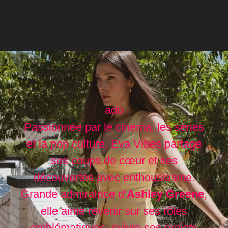
ado
Passionnée par le cinéma, les séries
et la pop culture, Eva Vibes partage
ses coups de cœur et ses
découvertes avec enthousiasme.
Grande admiratrice d’
Ashley Greene
,
elle aime revenir sur ses rôles
emblématiques, suivre ses projets