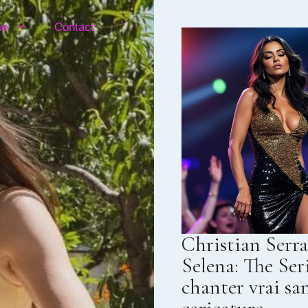
ue
Contact
Christian Serra
Selena: The Seri
chanter vrai sa