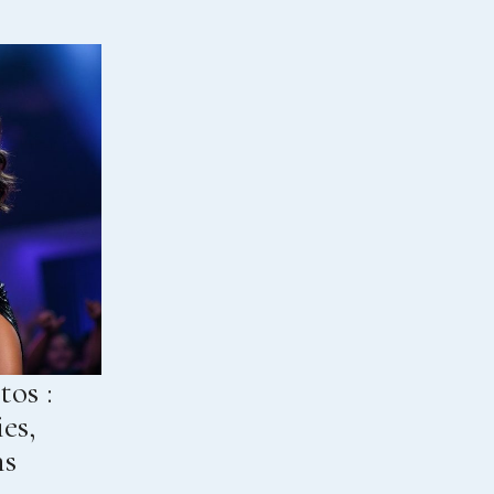
tos :
es,
ns