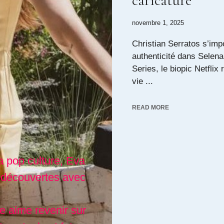
caricature
novembre 1, 2025
Christian Serratos s’im
authenticité dans Selena
Series, le biopic Netflix 
vie ...
READ MORE
a pop culture, Eva
 découvertes avec
lle aime revenir sur