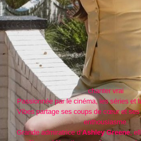
chanter vrai
Passionnée par le cinéma, les séries et l
Vibes partage ses coups de cœur et ses
enthousiasme.
Grande admiratrice d’
Ashley Greene
, e