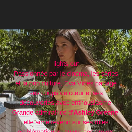
lights out
Passionnée par le cinéma, les séries
et la pop culture, Eva Vibes partage
ses coups de cœur et ses
découvertes avec enthousiasme.
Grande admiratrice d’
Ashley Greene
,
elle aime revenir sur ses rôles
emblématiques, suivre ses projets