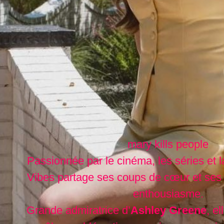
mary kills people
Passionnée par le cinéma, les séries et l
Vibes partage ses coups de cœur et ses
enthousiasme.
Grande admiratrice d’
Ashley Greene
, e