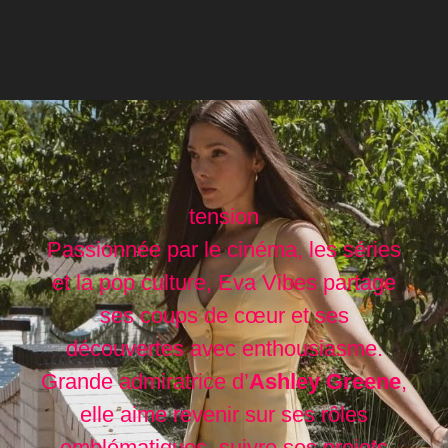
tension
Passionnée par le cinéma, les séries
et la pop culture, Eva Vibes partage
ses coups de cœur et ses
découvertes avec enthousiasme.
Grande admiratrice d’
Ashley Greene
,
elle aime revenir sur ses rôles
emblématiques, suivre ses projets