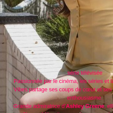
série télévisée
Passionnée par le cinéma, les séries et l
Vibes partage ses coups de cœur et ses
enthousiasme.
Grande admiratrice d’
Ashley Greene
, e