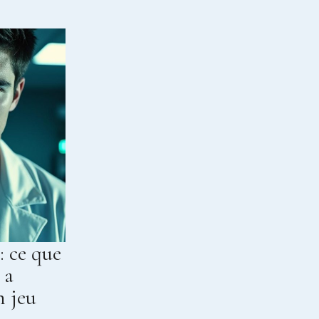
: ce que
 a
n jeu