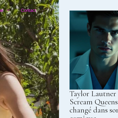
ue
Contact
Taylor Lautner 
Scream Queens
changé dans so