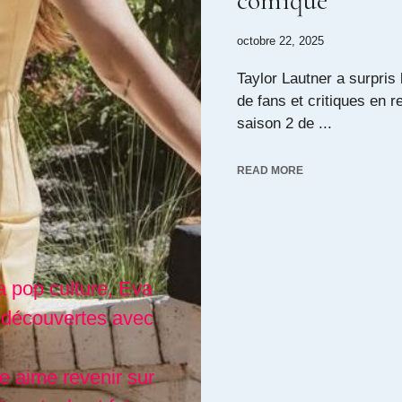
comique
octobre 22, 2025
Taylor Lautner a surpri
de fans et critiques en r
saison 2 de ...
READ MORE
a pop culture, Eva
 découvertes avec
lle aime revenir sur